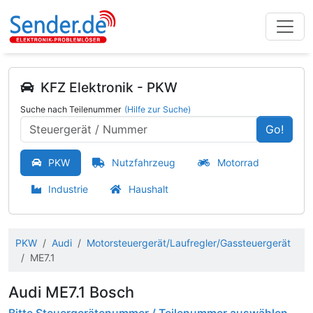
KFZ Elektronik - PKW
Suche nach Teilenummer
(Hilfe zur Suche)
Go!
PKW
Nutzfahrzeug
Motorrad
Industrie
Haushalt
PKW
Audi
Motorsteuergerät/Laufregler/Gassteuergerät
ME7.1
Audi ME7.1 Bosch