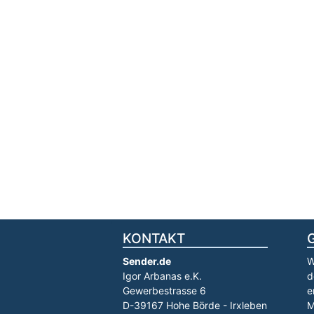
KONTAKT
Sender.de
W
Igor Arbanas e.K.
d
Gewerbestrasse 6
e
D-39167 Hohe Börde - Irxleben
M