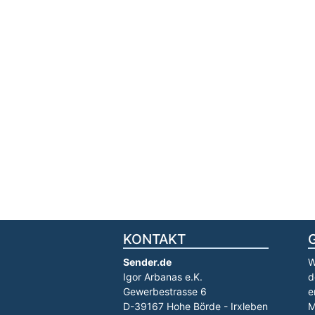
KONTAKT
Sender.de
W
Igor Arbanas e.K.
d
Gewerbestrasse 6
e
D-39167 Hohe Börde - Irxleben
M