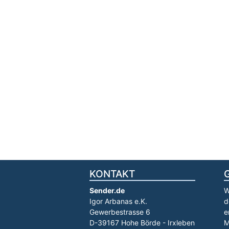
KONTAKT
Sender.de
W
Igor Arbanas e.K.
d
Gewerbestrasse 6
e
D-39167 Hohe Börde - Irxleben
M