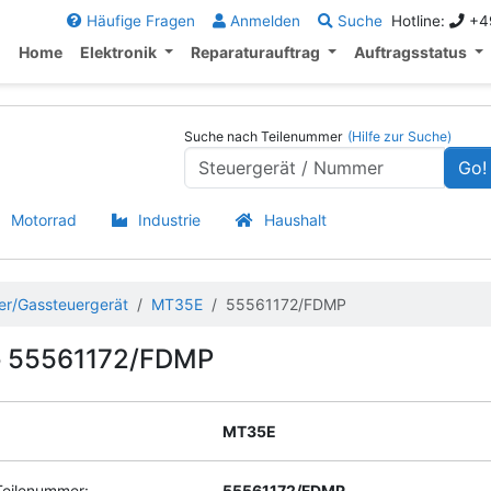
Häufige Fragen
Anmelden
Suche
Hotline:
+49
Home
Elektronik
Reparaturauftrag
Auftragsstatus
Suche nach Teilenummer
(Hilfe zur Suche)
Go!
Motorrad
Industrie
Haushalt
er/Gassteuergerät
MT35E
55561172/FDMP
o 55561172/FDMP
MT35E
Teilenummer:
55561172/FDMP