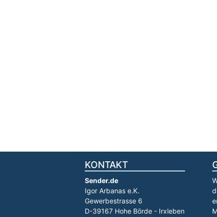
KONTAKT
Sender.de
W
Igor Arbanas e.K.
d
Gewerbestrasse 6
e
D-39167 Hohe Börde - Irxleben
M