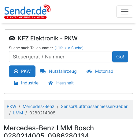
KFZ Elektronik - PKW
Suche nach Teilenummer
(Hilfe zur Suche)
Go!
PKW
Nutzfahrzeug
Motorrad
Industrie
Haushalt
PKW
Mercedes-Benz
Sensor/Luftmassenmesser/Geber
LMM
0280214005
Mercedes-Benz LMM Bosch
0280214005, 0986280134