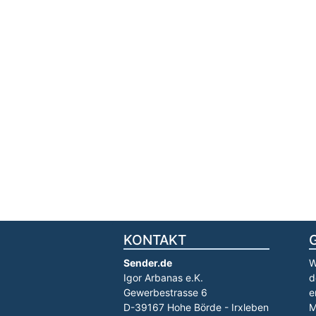
KONTAKT
Sender.de
W
Igor Arbanas e.K.
d
Gewerbestrasse 6
e
D-39167 Hohe Börde - Irxleben
M