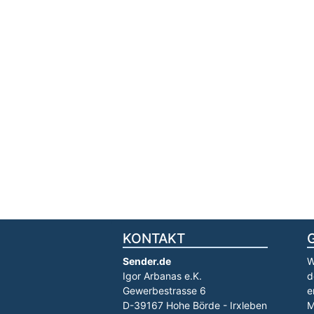
KONTAKT
Sender.de
W
Igor Arbanas e.K.
d
Gewerbestrasse 6
e
D-39167 Hohe Börde - Irxleben
M