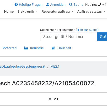
Häufige Fragen
Anmelden
Suche
Hotline:
+49
Home
Elektronik
Reparaturauftrag
Auftragsstatus
Suche nach Teilenummer
(Hilfe zur Suche)
Go!
Motorrad
Industrie
Haushalt
ät/Laufregler/Gassteuergerät
ME2.1
Bosch A0235458232/A2105400072
ME2.1