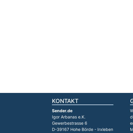
KONTAKT
Sender.de
W
Igor Arbanas e.K.
d
Gewerbestrasse 6
e
D-39167 Hohe Börde - Irxleben
M