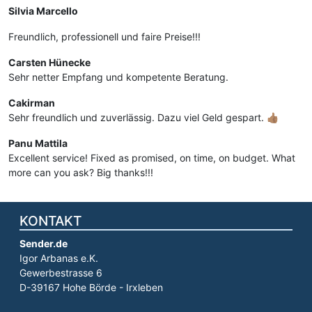
ia Marcello
Thomas
dlich, professionell und faire Preise!!!
Lader v
heile zu
sten Hünecke
aber mit
 netter Empfang und kompetente Beratung.
das Neut
Auch der
irman
 freundlich und zuverlässig. Dazu viel Geld gespart. 👍🏽
Matthia
Klasse S
 Mattila
llent service! Fixed as promised, on time, on budget. What
Jackie
 can you ask? Big thanks!!!
Entrepri
raisonna
KONTAKT
Sender.de
Igor Arbanas e.K.
Gewerbestrasse 6
D-39167 Hohe Börde - Irxleben