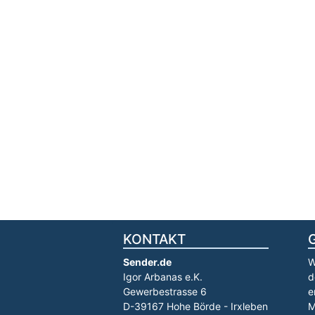
KONTAKT
Sender.de
W
Igor Arbanas e.K.
d
Gewerbestrasse 6
e
D-39167 Hohe Börde - Irxleben
M