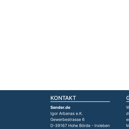
KONTAKT
Sender.de
W
Igor Arbanas e.K.
d
Gewerbestrasse 6
e
D-39167 Hohe Börde - Irxleben
M