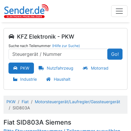
KFZ Elektronik - PKW
Suche nach Teilenummer
(Hilfe zur Suche)
Go!
PKW
Nutzfahrzeug
Motorrad
Industrie
Haushalt
PKW
Fiat
Motorsteuergerät/Laufregler/Gassteuergerät
SID803A
Fiat SID803A Siemens