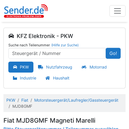
KFZ Elektronik - PKW
Suche nach Teilenummer
(Hilfe zur Suche)
Go!
PKW
Nutzfahrzeug
Motorrad
Industrie
Haushalt
PKW
Fiat
Motorsteuergerät/Laufregler/Gassteuergerät
MJD8GMF
Fiat MJD8GMF Magneti Marelli