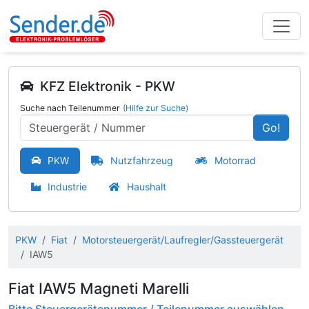
KFZ Elektronik - PKW
Suche nach Teilenummer
(Hilfe zur Suche)
Go!
PKW
Nutzfahrzeug
Motorrad
Industrie
Haushalt
PKW
Fiat
Motorsteuergerät/Laufregler/Gassteuergerät
IAW5
Fiat IAW5 Magneti Marelli