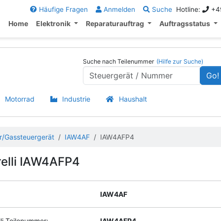
Häufige Fragen
Anmelden
Suche
Hotline:
+49
Home
Elektronik
Reparaturauftrag
Auftragsstatus
Suche nach Teilenummer
(Hilfe zur Suche)
Go!
Motorrad
Industrie
Haushalt
r/Gassteuergerät
IAW4AF
IAW4AFP4
elli IAW4AFP4
IAW4AF
li Teilenummer:
IAW4AFP4