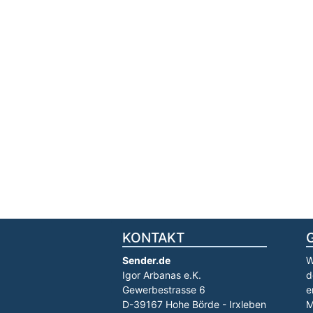
KONTAKT
Sender.de
W
Igor Arbanas e.K.
d
Gewerbestrasse 6
e
D-39167 Hohe Börde - Irxleben
M