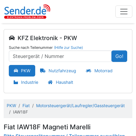
KFZ Elektronik - PKW
Suche nach Teilenummer
(Hilfe zur Suche)
Go!
PKW
Nutzfahrzeug
Motorrad
Industrie
Haushalt
PKW
Fiat
Motorsteuergerät/Laufregler/Gassteuergerät
IAW18F
Fiat IAW18F Magneti Marelli