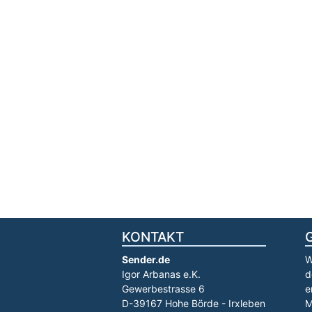
KONTAKT
Sender.de
W
Igor Arbanas e.K.
d
Gewerbestrasse 6
e
D-39167 Hohe Börde - Irxleben
M