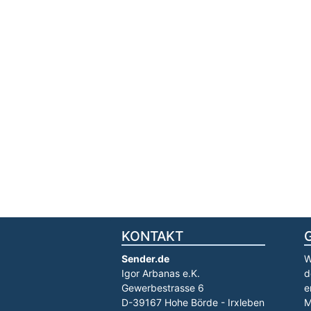
KONTAKT
Sender.de
W
Igor Arbanas e.K.
d
Gewerbestrasse 6
e
D-39167 Hohe Börde - Irxleben
M