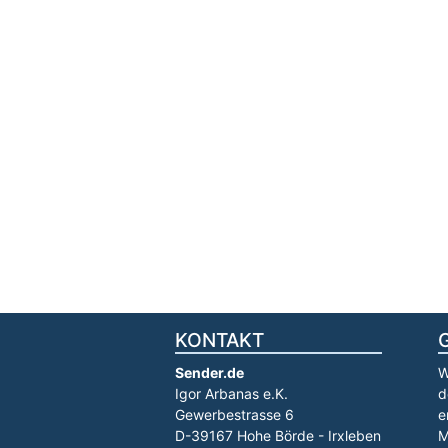
KONTAKT
Sender.de
W
Igor Arbanas e.K.
d
Gewerbestrasse 6
e
D-39167 Hohe Börde - Irxleben
M