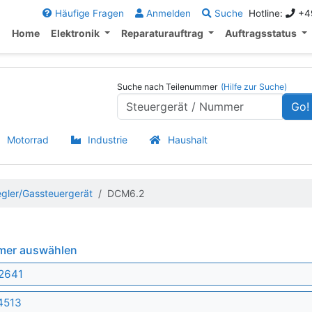
Häufige Fragen
Anmelden
Suche
Hotline:
+49
Home
Elektronik
Reparaturauftrag
Auftragsstatus
Suche nach Teilenummer
(Hilfe zur Suche)
Go!
Motorrad
Industrie
Haushalt
egler/Gassteuergerät
DCM6.2
mmer auswählen
2641
4513