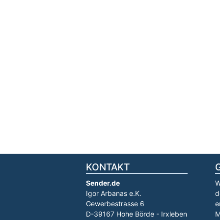
KONTAKT
Sender.de
W
Igor Arbanas e.K.
d
Gewerbestrasse 6
e
D-39167 Hohe Börde - Irxleben
M