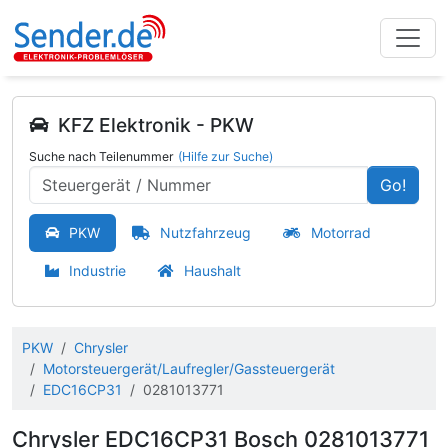
KFZ Elektronik - PKW
Suche nach Teilenummer
(Hilfe zur Suche)
Go!
PKW
Nutzfahrzeug
Motorrad
Industrie
Haushalt
PKW
Chrysler
Motorsteuergerät/Laufregler/Gassteuergerät
EDC16CP31
0281013771
Chrysler EDC16CP31 Bosch 0281013771