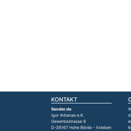
KONTAKT
Sender.de
W
Igor Arbanas e.K.
d
Gewerbestrasse 6
e
D-39167 Hohe Börde - Irxleben
M