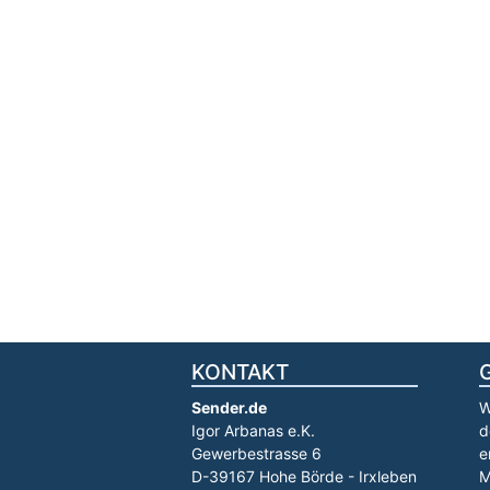
KONTAKT
Sender.de
W
Igor Arbanas e.K.
d
Gewerbestrasse 6
e
D-39167 Hohe Börde - Irxleben
M