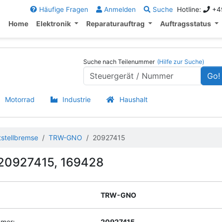
Häufige Fragen
Anmelden
Suche
Hotline:
+49
Home
Elektronik
Reparaturauftrag
Auftragsstatus
Suche nach Teilenummer
(Hilfe zur Suche)
Go!
Motorrad
Industrie
Haushalt
stellbremse
TRW-GNO
20927415
20927415, 169428
TRW-GNO
mer:
20927415