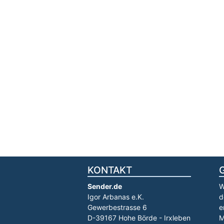
KONTAKT
Sender.de
W
Igor Arbanas e.K.
d
Gewerbestrasse 6
e
D-39167 Hohe Börde - Irxleben
M