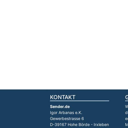
KONTAKT
Sender.de
W
Igor Arbanas e.K.
d
Gewerbestrasse 6
e
D-39167 Hohe Börde - Irxleben
M