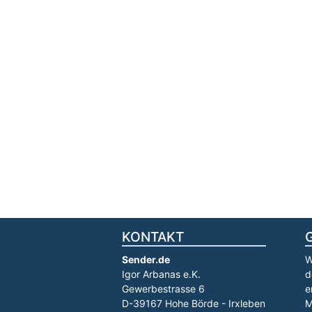
KONTAKT
Sender.de
W
Igor Arbanas e.K.
d
Gewerbestrasse 6
e
D-39167 Hohe Börde - Irxleben
M