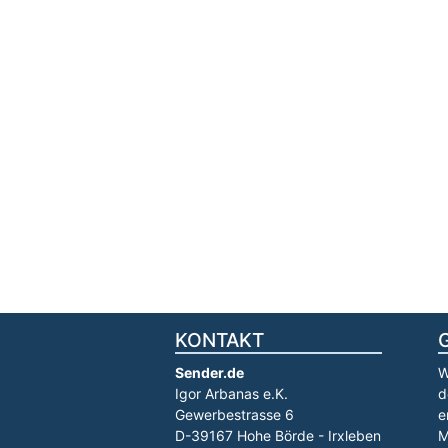
KONTAKT
Sender.de
W
Igor Arbanas e.K.
d
Gewerbestrasse 6
e
D-39167 Hohe Börde - Irxleben
M