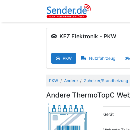
KFZ Elektronik - PKW
PKW
Nutzfahrzeug
PKW
Andere
Zuheizer/Standheizung
Andere ThermoTopC We
Gerät
Webasto Teil