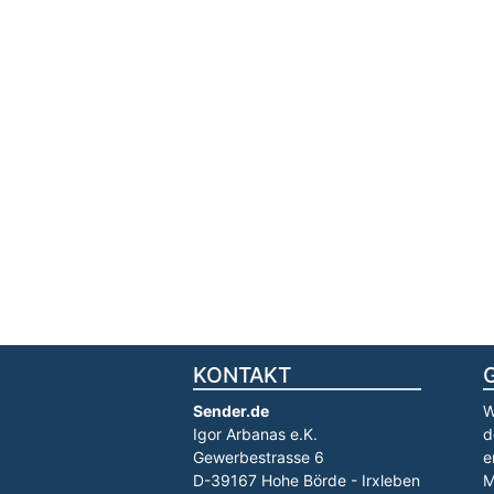
KONTAKT
Sender.de
W
Igor Arbanas e.K.
d
Gewerbestrasse 6
e
D-39167 Hohe Börde - Irxleben
M