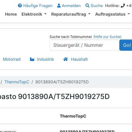
Häufige Fragen
Anmelden
Suche
Hotline:
+49
Home
Elektronik
Reparaturauftrag
Auftragsstatus
Suche nach Teilenummer
(Hilfe zur Suche)
Go!
Motorrad
Industrie
Haushalt
ThermoTopC
9013890A/T5ZH9019275D
basto 9013890A/T5ZH9019275D
ThermoTopC
enummer:
9013890A/T5ZH9019275D