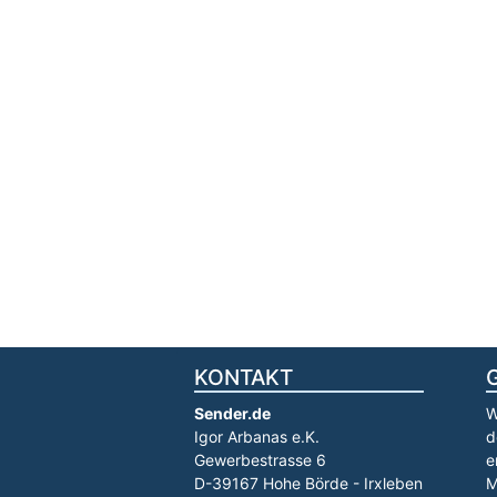
KONTAKT
Sender.de
W
Igor Arbanas e.K.
d
Gewerbestrasse 6
e
D-39167 Hohe Börde - Irxleben
M