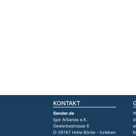
KONTAKT
Sender.de
W
Igor Arbanas e.K.
d
Gewerbestrasse 6
e
D-39167 Hohe Börde - Irxleben
M