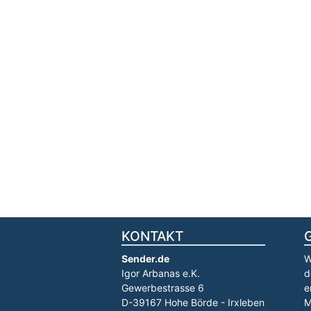
KONTAKT
Sender.de
W
Igor Arbanas e.K.
d
Gewerbestrasse 6
e
D-39167 Hohe Börde - Irxleben
M