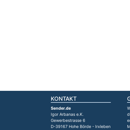
KONTAKT
Sender.de
W
Igor Arbanas e.K.
d
Gewerbestrasse 6
e
D-39167 Hohe Börde - Irxleben
M