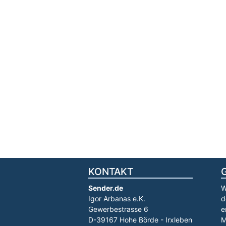
KONTAKT
Sender.de
W
Igor Arbanas e.K.
d
Gewerbestrasse 6
e
D-39167 Hohe Börde - Irxleben
M